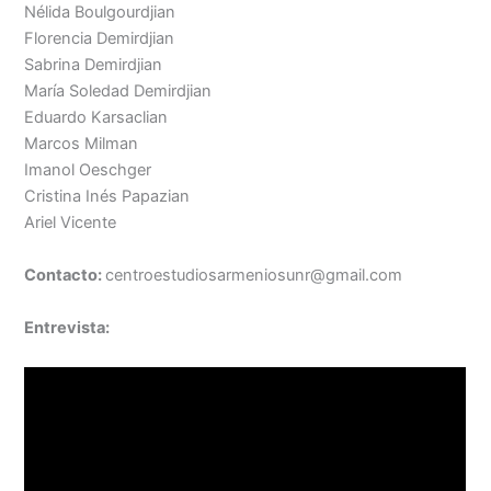
Nélida Boulgourdjian
Florencia Demirdjian
Sabrina Demirdjian
María Soledad Demirdjian
Eduardo Karsaclian
Marcos Milman
Imanol Oeschger
Cristina Inés Papazian
Ariel Vicente
Contacto:
centroestudiosarmeniosunr@gmail.com
Entrevista: